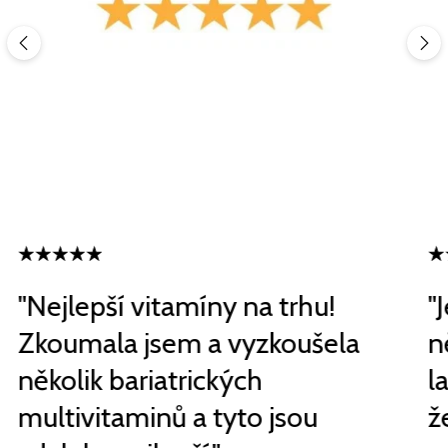
"Nejlepší vitamíny na trhu!
"
Zkoumala jsem a vyzkoušela
n
několik bariatrických
l
multivitaminů a tyto jsou
ž