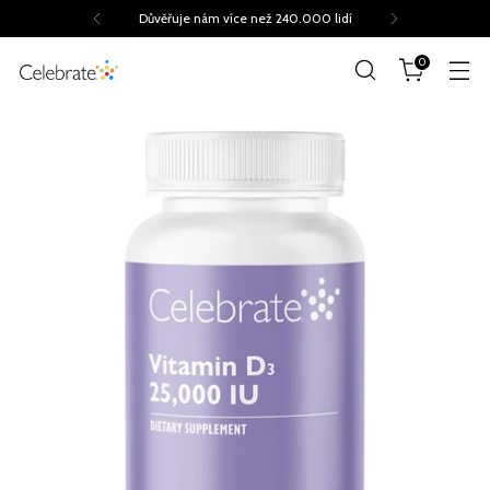
Důvěřuje nám více než 240.000 lidí
0