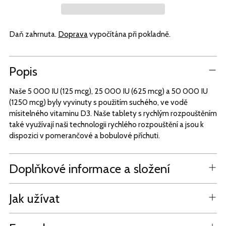
Daň zahrnuta.
Doprava
vypočítána při pokladně.
Přidání
Popis
produktu
do
Naše 5 000 IU (125 mcg), 25 000 IU (625 mcg) a 50 000 IU
vašeho
(1250 mcg) byly vyvinuty s použitím suchého, ve vodě
košíku
mísitelného vitaminu D3. Naše tablety s rychlým rozpouštěním
také využívají naši technologii rychlého rozpouštění a jsou k
dispozici v pomerančové a bobulové příchuti.
Doplňkové informace a složení
Jak užívat