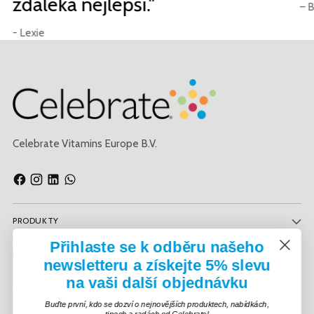
zdaleka nejlepší."
– B
- Lexie
Celebrate Vitamins Europe B.V.
PRODUKTY
Přihlaste se k odběru našeho
INFORMACE
newsletteru a získejte 5% slevu
na vaši další objednávku
ZÁSADY
Buďte první, kdo se dozví o nejnovějších produktech, nabídkách,