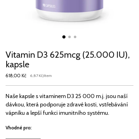
Vitamin D3 625mcg (25.000 IU),
kapsle
Běžná
618,00 Kč
za
6,87 Kč
/
item
Jednotková
cena
cena
Naše kapsle s vitaminem D3 25 000 m.j. jsou naší
dávkou, která podporuje zdravé kosti, vstřebávání
vápníku a lepší funkci imunitního systému.
Vhodné pro: